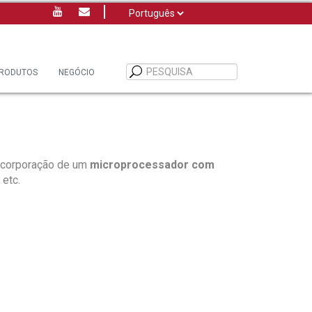
Escolha
um
idioma
RODUTOS
NEGÓCIO
incorporação de um
microprocessador com
 etc.