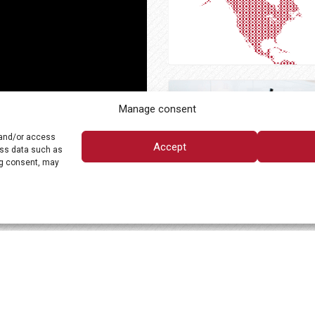
Manage consent
 and/or access
Accept
ess data such as
ng consent, may
OUTROS LINKS
POLÍTICA DE PRIV