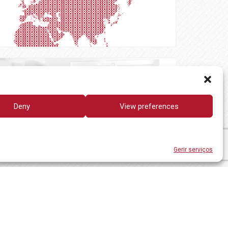
Deny
View preferences
Gerir serviços
ACIDADE
ADVERTÊNCIA JURÍDICA
CONTATO