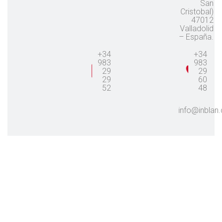
San
Cristobal)
47012
Valladolid
– España.
+34
+34
983
983
29
29
29
60
52
48
info@inblan