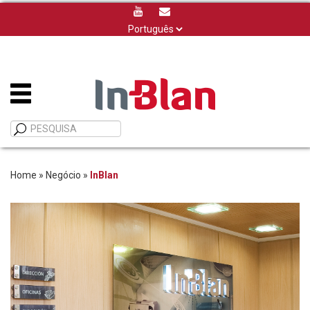
Escolha
um
idioma
Home
»
Negócio
»
InBlan