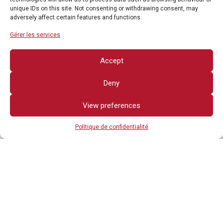
unique IDs on this site. Not consenting or withdrawing consent, may
adversely affect certain features and functions.
Gérer les services
Accept
Deny
View preferences
Politique de confidentialité
Tous droits réservés
AUTRES LIENS
POLITIQUE DE CONFIDENTIALITÉ
AVIS JURIDIQUE
CONTACTEZ NOUS