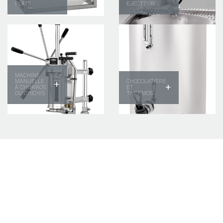
PLATS
EJECTEUR
MACHINE
MANUELLE
CHOCOLATIÈRE
+
+
À CHURROS
ET
OU CHICHIS
THERMOS