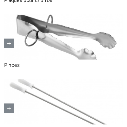
Plaques pour churros
+
Pinces
+