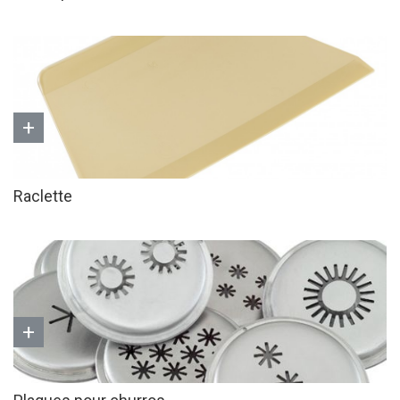
+
Raclette
+