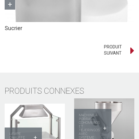
+
Sucrier
PRODUIT
SUIVANT
PRODUITS CONNEXES
MACHINE À
PORRAS,
COHOMBROS
ET
+
TEJERINGOS
LAMPE
AVEC
+
CHAUFFE
SYSTÈME