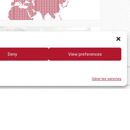
Deny
View preferences
Gérer les services
TIALITÉ
AVIS JURIDIQUE
CONTACTEZ NOUS