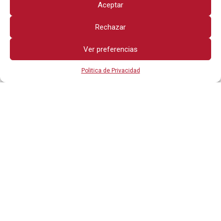
Aceptar
Rechazar
Ver preferencias
Politica de Privacidad
Todos los derechos reservados
OTROS ENLACES
POLITICA DE PRIVACIDAD
AVISO LEGAL
CONTÁCTANOS