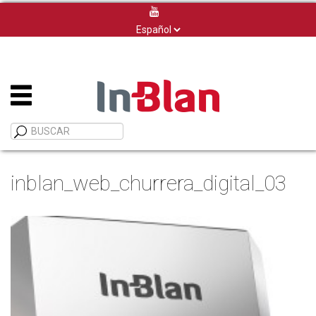
Elegir
un
idioma
inblan_web_churrera_digital_03