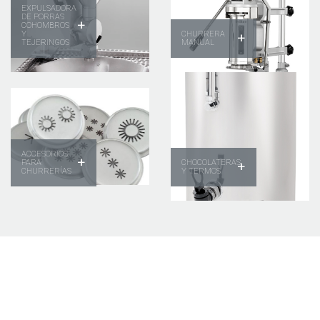
EXPULSADORA
DE PORRAS
+
COHOMBROS
Y
CHURRERA
+
TEJERINGOS
MANUAL
ACCESORIOS
+
PARA
CHOCOLATERAS
+
CHURRERÍAS
Y TERMOS