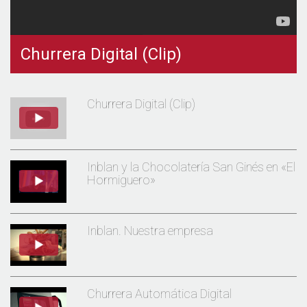
Churrera Digital (Clip)
Churrera Digital (Clip)
Inblan y la Chocolatería San Ginés en «El
Hormiguero»
Inblan. Nuestra empresa
Churrera Automática Digital