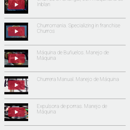
Inblan
Churromania. Specializing in franchise
Churros
Máquina de Buñuelos. Manejo de
Máquina
Churrera Manual. Manejo de Máquina
Expulsora de porras. Manejo de
Máquina