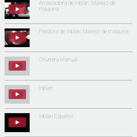
Amasadora de Inblan. Manejo de
máquina
Freidora de Inblan. Manejo de máquina
Churrera Manual
Inblan
Inblan Español