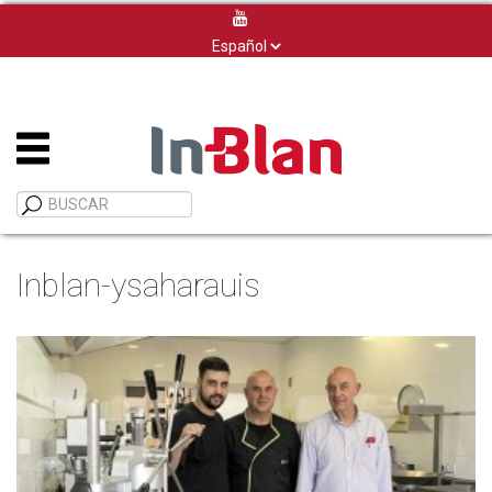
Elegir
un
idioma
Inblan-ysaharauis