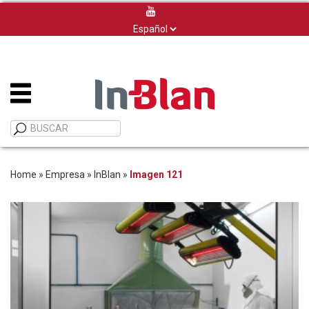
Elegir
un
idioma
Home
»
Empresa
»
InBlan
»
Imagen 121