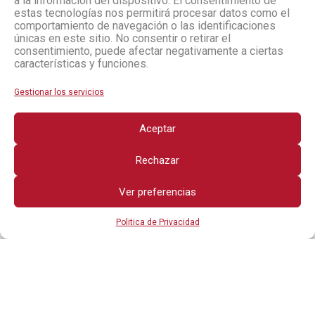
a la información del dispositivo. El consentimiento de
estas tecnologías nos permitirá procesar datos como el
comportamiento de navegación o las identificaciones
únicas en este sitio. No consentir o retirar el
consentimiento, puede afectar negativamente a ciertas
características y funciones.
Gestionar los servicios
Aceptar
Rechazar
Ver preferencias
Politica de Privacidad
Todos los derechos reservados
OTROS ENLACES
POLITICA DE PRIVACIDAD
AVISO LEGAL