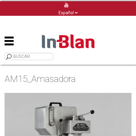
Elegir
un
idioma
AM15_Amasadora