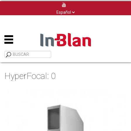
Elegir
un
idioma
HyperFocal: 0