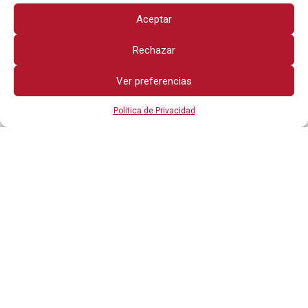
Aceptar
Rechazar
Ver preferencias
Politica de Privacidad
Todos los derechos reservados
OTROS ENLACES
POLITICA DE PRIVACIDAD
AVISO LEGAL
CONTÁCTANOS