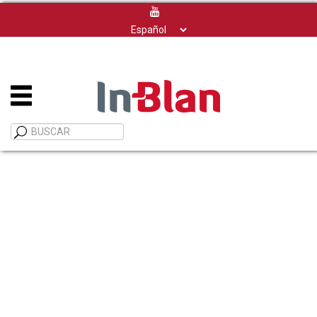
Elegir
un
idioma