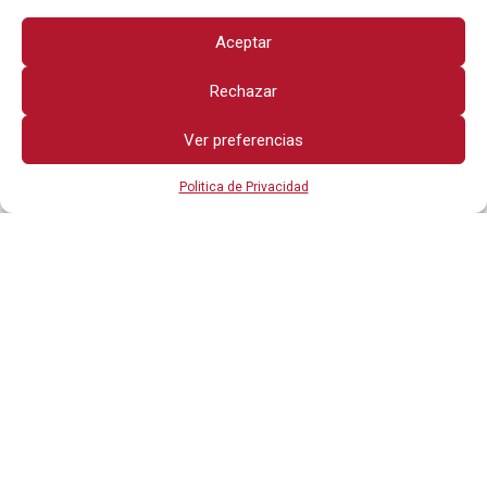
Aceptar
Rechazar
Ver preferencias
Politica de Privacidad
Todos los derechos reservados
OTROS ENLACES
POLITICA DE PRIVACIDAD
AVISO LEGAL
CONTÁCTANOS