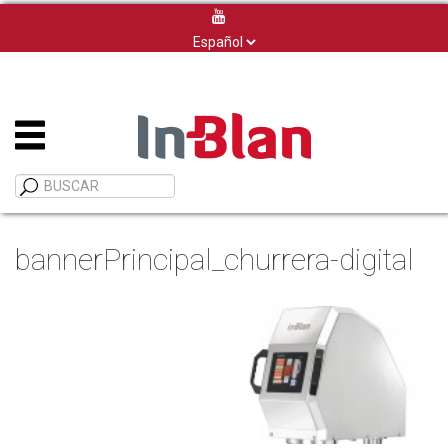
Elegir
un
idioma
bannerPrincipal_churrera-digital