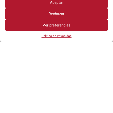
Aceptar
Rechazar
Ver preferencias
Politica de Privacidad
Todos los derechos reservados
OTROS ENLACES
POLITICA DE PRIVACIDAD
AVISO LEGAL
CONTÁCTANOS