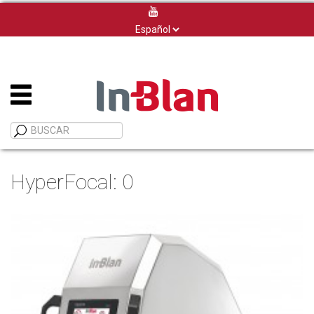
Elegir
un
idioma
HyperFocal: 0